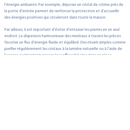
l’énergie ambiante. Par exemple, déposer un cristal de citrine près de
la porte d’entrée permet de renforcer la protection et d’accueillir
des énergies positives qui circuleront dans toute la maison.
Par ailleurs, il est important d’éviter d’entasser les pierres en un seul
endroit. La dispersion harmonieuse des minéraux à travers les pièces
favorise un flux d’énergie fluide et équilibré. Des rituels simples comme
purifier régulièrement les cristaux à la lumière naturelle ou à l’aide de
l’encens augmentent encore leur efficacité. Une mise en place
soignée et consciente des minéraux est une méthode accessible pour
insuffler une énergie bienfaisante dans chaque coin de votre intérieur.
Créer une ambiance sensorielle grâce aux
cristaux et à la lumière
Les cristaux ont la particularité de capter et diffuser la lumière de
manière unique, ce qui apporte une dimension sensorielle à votre
décoration. En plaçant certaines pierres dans des endroits où elles
reçoivent la lumière naturelle, comme un rebord de fenêtre, vous
obtiendrez de magnifiques reflets colorés qui éveillent les sens et