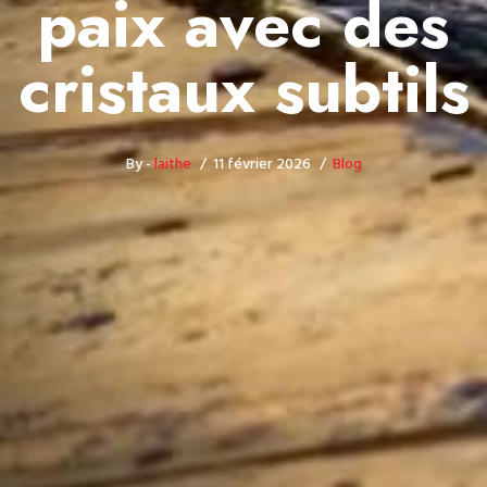
paix avec des
cristaux subtils
By -
laithe
11 février 2026
Blog